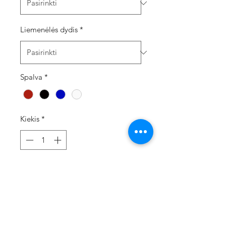
Liemenėlės dydis
*
Spalva
*
Kiekis
*
Į krepšelį
Vienas MATCH maudymukas - 4
skirtingi variantai, o kiek dar
skirtingų užsirišimo būdu!