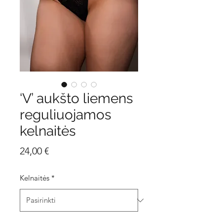
‘V’ aukšto liemens
reguliuojamos
kelnaitės
Price
24,00 €
Kelnaitės
*