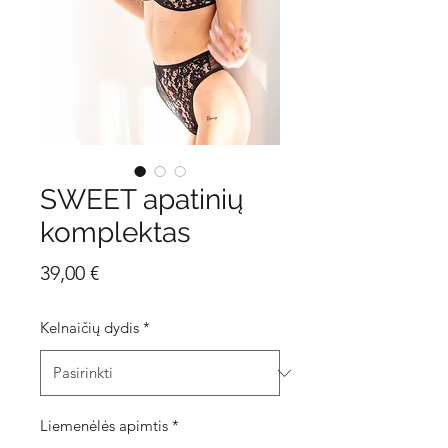
SWEET apatinių
komplektas
Price
39,00 €
Kelnaičių dydis
*
Liemenėlės apimtis
*