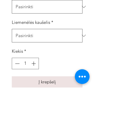
Liemenėlės kaušelis
*
Kiekis
*
Į krepšelį
Dviejų dalių elegantiško nėrinio ir
elastinio tiulio apatinių komplektas.
Return policy